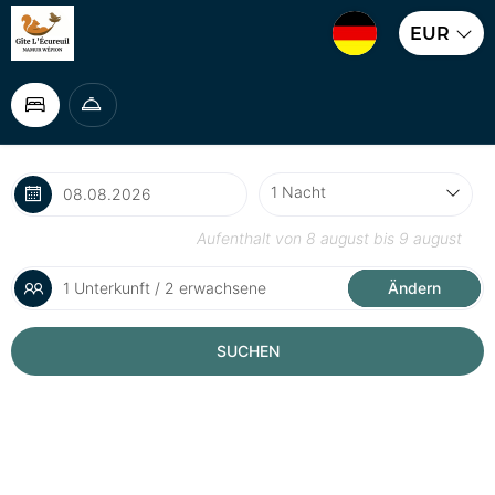
EUR
Aufenthalt von
8 august
bis
9 august
1 Unterkunft / 2 erwachsene
Ändern