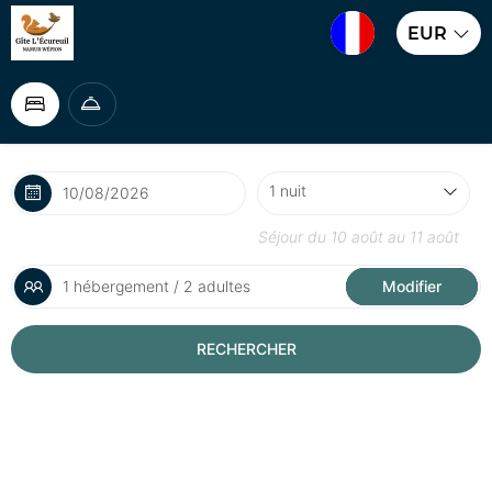
EUR
Séjour du
10 août
au
11 août
1 hébergement / 2 adultes
Modifier