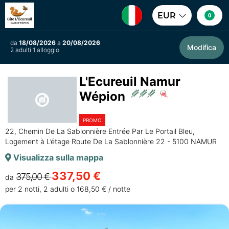
EUR
0
da
18/08/2026
a
20/08/2026
Modifica
2 adulti 1 alloggio
L'Ecureuil Namur
Wépion
PROMO
22, Chemin De La Sablonnière Entrée Par Le Portail Bleu,
Logement à L’étage Route De La Sablonnière 22 - 5100 NAMUR
Visualizza sulla mappa
337,50 €
375,00 €
da
per 2 notti, 2 adulti o 168,50 € / notte