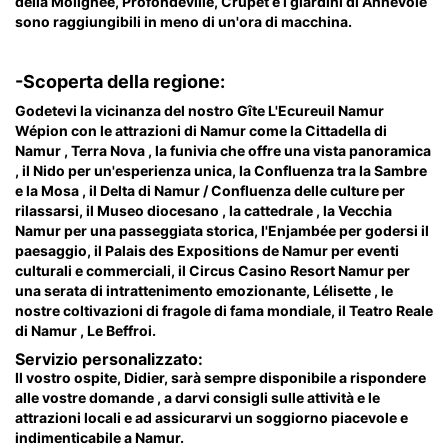
della Molignée, Profondeville, Crupet e i giardini di Annevoie
sono raggiungibili in meno di un'ora di macchina.
-Scoperta della regione:
Godetevi la vicinanza del nostro Gîte L'Ecureuil Namur
Wépion con le attrazioni di Namur come la Cittadella di
Namur , Terra Nova , la funivia che offre una vista panoramica
, il Nido per un'esperienza unica, la Confluenza tra la Sambre
e la Mosa , il Delta di Namur / Confluenza delle culture per
rilassarsi, il Museo diocesano , la cattedrale , la Vecchia
Namur per una passeggiata storica, l'Enjambée per godersi il
paesaggio, il Palais des Expositions de Namur per eventi
culturali e commerciali, il Circus Casino Resort Namur per
una serata di intrattenimento emozionante, Lélisette , le
nostre coltivazioni di fragole di fama mondiale, il Teatro Reale
di Namur , Le Beffroi.
Servizio personalizzato:
Il vostro ospite, Didier, sarà sempre disponibile a rispondere
alle vostre domande , a darvi consigli sulle attività e le
attrazioni locali e ad assicurarvi un soggiorno piacevole e
indimenticabile a Namur.