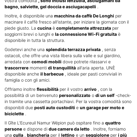
vostra comodità
, sono inclusi lenzuola, asciugamani da
bagno, salviette, gel doccia e asciugacapelli
.
Inoltre, è disponibile una
macchina da caffè De Longhi
per
macinare il caffè fresco all'istante, per iniziare la giornata con il
piede giusto. La
cucina
è
completamente attrezzata
per
soggiorni brevi o lunghi e
la connessione Wi-Fi gratuita
è
disponibile in tutta la struttura.
Godetevi anche una
splendida terrazza privata
, senza
ostacoli, che offre una vista libera sulla valle e sul giardino,
arredata con
comodi mobili
dove potrete rilassarvi e
trascorrere
momenti
di tranquillità
all'aria aperta. UNÈ
disponibile anche
il barbecue
, ideale per pasti conviviali in
famiglia o con gli amici.
Offriamo inoltre
flessibilità
per il vostro
arrivo
, con la
possibilità di un benvenuto
personalizzato
o
di un self
-check-
in tramite una cassetta portachiavi. Per la vostra comodità sono
disponibili due
posti auto custoditi
e
un garage per moto e
biciclette
.
Il Gîte L'Ecureuil Namur Wépion può ospitare fino a
quattro
persone
e dispone di
due camere da letto
. Inoltre, forniamo
una
culla
,
biancheria
per il
lettino
e un
seggiolone
per
i più