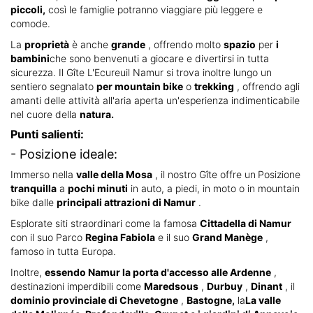
piccoli,
così le famiglie potranno viaggiare più leggere e
comode.
La
proprietà
è anche
grande
, offrendo molto
spazio
per
i
bambini
che sono benvenuti a giocare e divertirsi in tutta
sicurezza. Il Gîte L'Ecureuil Namur si trova inoltre lungo un
sentiero segnalato
per mountain bike
o
trekking
, offrendo agli
amanti delle attività all'aria aperta un'esperienza indimenticabile
nel cuore della
natura.
Punti salienti:
- Posizione ideale:
Immerso nella
valle della Mosa
, il nostro Gîte offre un
Posizione
tranquilla
a
pochi minuti
in auto, a piedi, in moto o in mountain
bike dalle
principali attrazioni di Namur
.
Esplorate siti straordinari come la famosa
Cittadella di Namur
con il suo Parco
Regina Fabiola
e il suo
Grand Manège
,
famoso in tutta Europa.
Inoltre,
essendo Namur la porta d'accesso alle Ardenne
,
destinazioni imperdibili come
Maredsous
,
Durbuy
,
Dinant
, il
dominio provinciale di Chevetogne
,
Bastogne,
la
La valle