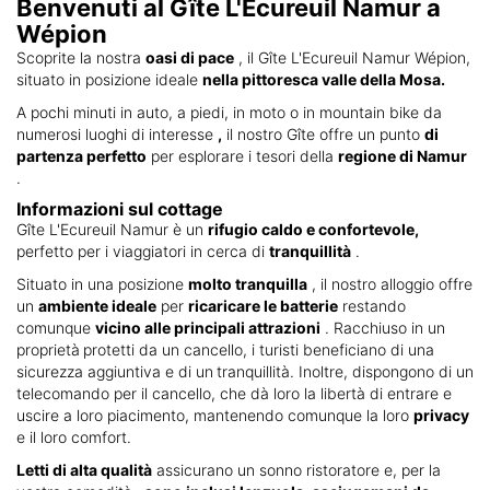
Benvenuti al Gîte L'Ecureuil Namur a
Wépion
Scoprite la nostra
oasi di pace
, il Gîte L'Ecureuil Namur Wépion,
situato in posizione ideale
nella pittoresca valle della Mosa.
A pochi minuti in auto, a piedi, in moto o in mountain bike da
numerosi luoghi di interesse
,
il nostro Gîte offre un punto
di
partenza perfetto
per esplorare i tesori della
regione di Namur
.
Informazioni sul cottage
Gîte L'Ecureuil Namur è un
rifugio caldo e confortevole,
perfetto per i viaggiatori in cerca di
tranquillità
.
Situato in una posizione
molto tranquilla
, il nostro alloggio offre
un
ambiente ideale
per
ricaricare le batterie
restando
comunque
vicino alle principali attrazioni
. Racchiuso in un
proprietà
protetti da un cancello, i turisti beneficiano di una
sicurezza aggiuntiva e di un
tranquillità. Inoltre, dispongono di un
telecomando per il cancello, che dà loro la libertà di entrare e
uscire a loro piacimento, mantenendo comunque la loro
privacy
e il loro comfort.
Letti di alta qualità
assicurano un sonno ristoratore e, per la