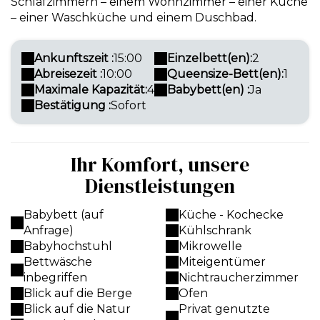
Schlafzimmern – einem Wohnzimmer – einer Küche
– einer Waschküche und einem Duschbad.
Ankunftszeit :
15:00
Einzelbett(en):
2
Abreisezeit :
10:00
Queensize-Bett(en):
1
Maximale Kapazität:
4
Babybett(en) :
Ja
Bestätigung :
Sofort
Ihr Komfort, unsere
Dienstleistungen
Babybett (auf
Küche - Kochecke
Anfrage)
Kühlschrank
Babyhochstuhl
Mikrowelle
Bettwäsche
Miteigentümer
inbegriffen
Nichtraucherzimmer
Blick auf die Berge
Ofen
Blick auf die Natur
Privat genutzte