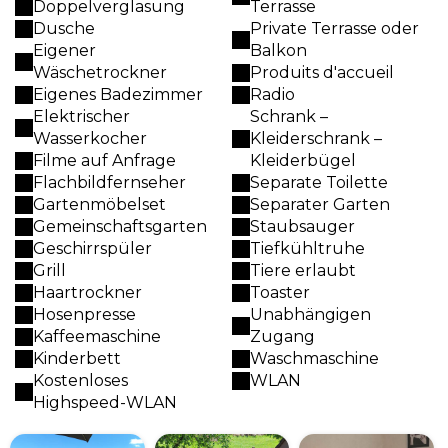
Doppelverglasung
Terrasse
Dusche
Private Terrasse oder
Eigener
Balkon
Wäschetrockner
Produits d'accueil
Eigenes Badezimmer
Radio
Elektrischer
Schrank –
Wasserkocher
Kleiderschrank –
Filme auf Anfrage
Kleiderbügel
Flachbildfernseher
Separate Toilette
Gartenmöbelset
Separater Garten
Gemeinschaftsgarten
Staubsauger
Geschirrspüler
Tiefkühltruhe
Grill
Tiere erlaubt
Haartrockner
Toaster
Hosenpresse
Unabhängigen
Kaffeemaschine
Zugang
Kinderbett
Waschmaschine
Kostenloses
WLAN
Highspeed-WLAN